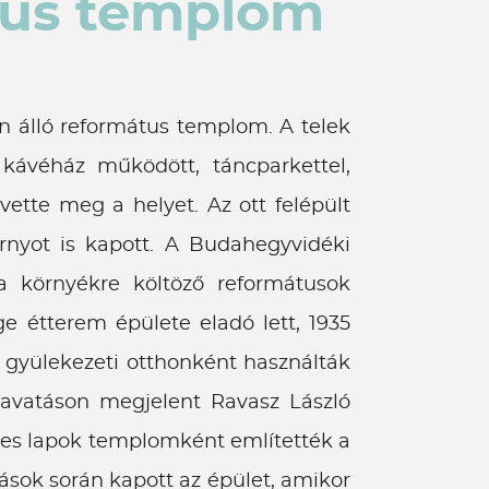
tus templom
n álló református templom. A telek
kávéház működött, táncparkettel,
ette meg a helyet. Az ott felépült
rnyot is kapott. A Budahegyvidéki
 a környékre költöző reformátusok
e étterem épülete eladó lett, 1935
 gyülekezeti otthonként használták
i avatáson megjelent Ravasz László
7-es lapok templomként említették a
ások során kapott az épület, amikor