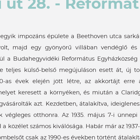
 út 28. - Reformá
 egyik impozáns épülete a Beethoven utca sarká
lt, majd egy gyönyörű villában vendéglő és 
égül a Budahegyvidéki Református Egyházközség v
 teljes külső-belső megújuláson esett át, új to
as évek elején jött létre, az akkortájt erre
elyet keresett a környéken, és miután a Claridg
ásárolták azt. Kezdetben, átalakítva, ideiglenes
ak végleges otthonra. Az 1935. május 7-i ünnep
l a közélet számos kiválósága. Habár már az 193
ombelsőt csak az 1990-es években történt átalakít