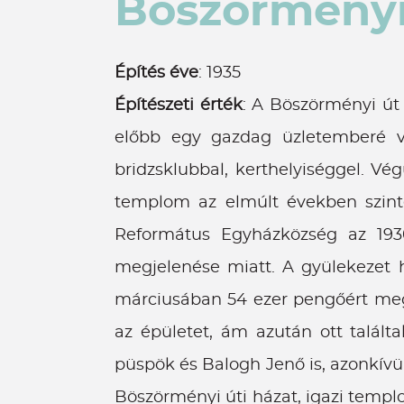
Böszörményi
Építés éve
: 1935
Építészeti érték
: A Böszörményi út
előbb egy gazdag üzletemberé vo
bridzsklubbal, kerthelyiséggel. V
templom az elmúlt években szinte
Református Egyházközség az 1930-
megjelenése miatt. A gyülekezet h
márciusában 54 ezer pengőért megv
az épületet, ám azután ott talált
püspök és Balogh Jenő is, azonkívü
Böszörményi úti házat, igazi templ