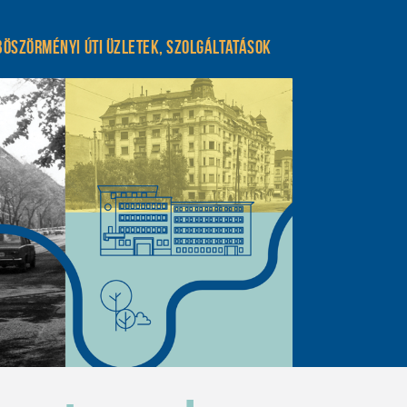
Böszörményi úti üzletek, szolgáltatások