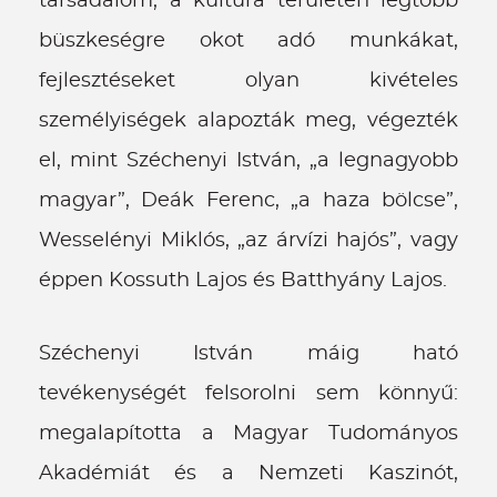
társadalom, a kultúra területén legtöbb
büszkeségre okot adó munkákat,
fejlesztéseket olyan kivételes
személyiségek alapozták meg, végezték
el, mint Széchenyi István, „a legnagyobb
magyar”, Deák Ferenc, „a haza bölcse”,
Wesselényi Miklós, „az árvízi hajós”, vagy
éppen Kossuth Lajos és Batthyány Lajos.
Széchenyi István máig ható
tevékenységét felsorolni sem könnyű:
megalapította a Magyar Tudományos
Akadémiát és a Nemzeti Kaszinót,