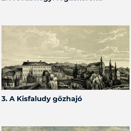
3. A Kisfaludy gőzhajó