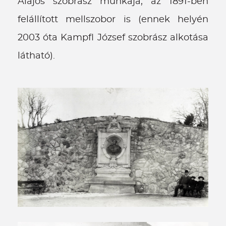
Alajos szobrász munkája, az 1891-ben
felállított mellszobor is (ennek helyén
2003 óta Kampfl József szobrász alkotása
látható).