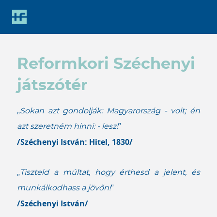
Gyorsbillentyűk
listája
Keresés:
"S"
Reformkori Széchenyi
Bejelentkezés:
"L"
játszótér
„
Sokan azt gondolják: Magyarország - volt; én
azt szeretném hinni: - lesz!
”
/Széchenyi István: Hitel, 1830/
„
Tiszteld a múltat, hogy érthesd a jelent, és
munkálkodhass a jövőn!
”
/Széchenyi István/