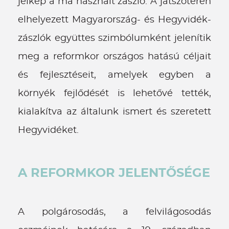
jelkép a ma használt zászló. A játszótéren
elhelyezett Magyarország- és Hegyvidék-
zászlók együttes szimbólumként jelenítik
meg a reformkor országos hatású céljait
és fejlesztéseit, amelyek egyben a
környék fejlődését is lehetővé tették,
kialakítva az általunk ismert és szeretett
Hegyvidéket.
A REFORMKOR JELENTŐSÉGE
A polgárosodás, a felvilágosodás