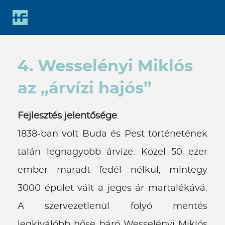
Gyorsbillentyűk
listája
Keresés:
"S"
4. Wesselényi Miklós
Bejelentkezés:
"L"
az „árvízi hajós”
Fejlesztés jelentősége
:
1838-ban volt Buda és Pest történetének
talán legnagyobb árvize. Közel 50 ezer
ember maradt fedél nélkül, mintegy
3000 épület vált a jeges ár martalékává.
A szervezetlenül folyó mentés
legkiválóbb hőse báró Wesselényi Miklós