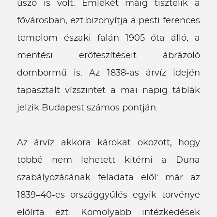
úszó is volt. Emlékét máig tisztelik a
fővárosban, ezt bizonyítja a pesti ferences
templom északi falán 1905 óta álló, a
mentési erőfeszítéseit ábrázoló
dombormű is. Az 1838-as árvíz idején
tapasztalt vízszintet a mai napig táblák
jelzik Budapest számos pontján.
Az árvíz akkora károkat okozott, hogy
többé nem lehetett kitérni a Duna
szabályozásának feladata elől: már az
1839–40-es országgyűlés egyik törvénye
előírta ezt. Komolyabb intézkedések