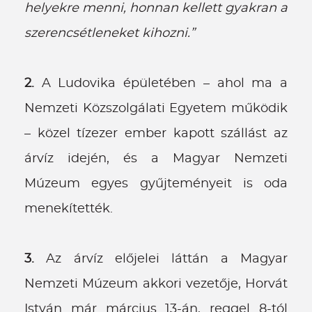
helyekre menni, honnan kellett gyakran a
szerencsétleneket kihozni.”
2.
A Ludovika épületében – ahol ma a
Nemzeti Közszolgálati Egyetem működik
– közel tízezer ember kapott szállást az
árvíz idején, és a Magyar Nemzeti
Múzeum egyes gyűjteményeit is oda
menekítették.
3.
Az árvíz előjelei láttán a Magyar
Nemzeti Múzeum akkori vezetője, Horvát
István már március 13-án, reggel 8-tól