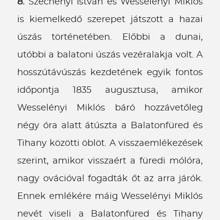
8.
Széchenyi István és Wesselényi Miklós
is kiemelkedő szerepet játszott a hazai
úszás történetében. Előbbi a dunai,
utóbbi a balatoni úszás vezéralakja volt. A
hosszútávúszás kezdetének egyik fontos
időpontja 1835 augusztusa, amikor
Wesselényi Miklós báró hozzávetőleg
négy óra alatt átúszta a Balatonfüred és
Tihany közötti öblöt. A visszaemlékezések
szerint, amikor visszaért a füredi mólóra,
nagy ovációval fogadták őt az arra járók.
Ennek emlékére máig Wesselényi Miklós
nevét viseli a Balatonfüred és Tihany