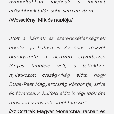
nyugodtabban folyónak s inaimat
erősebbnek talán soha sem éreztem.”
/Wesselényi Miklós naplója/
„Volt a kárnak és szerencsétlenségnek
erkölcsi jó hatása is. Az óriási részvét
országszerte a nemzeti együttérzés
fényes tanújele volt, s tettekben
nyilatkozott ország-világ előtt, hogy
Buda-Pest Magyarország központja, szíve
és fővárosa. A külföld előtt is régi idők óta
most lett városunk ismét híressé.”
/Az Osztrák-Magyar Monarchia írásban és