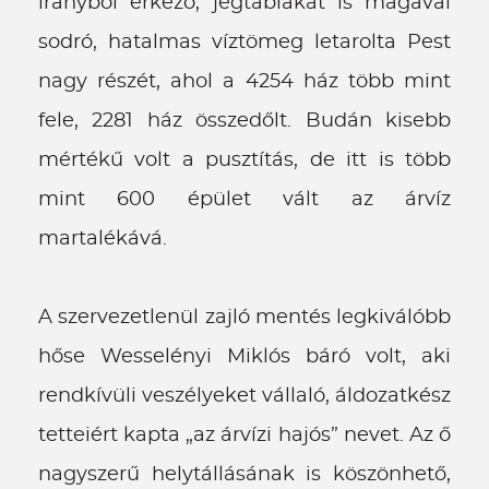
irányból érkező, jégtáblákat is magával
sodró, hatalmas víztömeg letarolta Pest
nagy részét, ahol a 4254 ház több mint
fele, 2281 ház összedőlt. Budán kisebb
mértékű volt a pusztítás, de itt is több
mint 600 épület vált az árvíz
martalékává.
A szervezetlenül zajló mentés legkiválóbb
hőse Wesselényi Miklós báró volt, aki
rendkívüli veszélyeket vállaló, áldozatkész
tetteiért kapta „az árvízi hajós” nevet. Az ő
nagyszerű helytállásának is köszönhető,