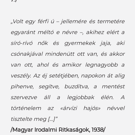
7./
„Volt egy férfi ú – jellemére és termetére
egyaránt méltó e névre –, akihez elért a
síró-rívó nők és gyermekek jaja, aki
csónakjával mindenütt ott van, és akkor
van ott, ahol és amikor legnagyobb a
veszély. Az éj setétjében, napokon át alig
pihenve, segítve, buzdítva, a mentést
szervezve áll a legjobbak élén. A
történelem az «árvízi hajós» névvel
tisztelte meg […]”
/Magyar Irodalmi Ritkaságok, 1938/