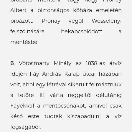
próbálta menteni, vagy hogy Prónay
Albert a biztonságos kőháza emeletén
pipázott. Prónay végül Wesselényi
felszólítására bekapcsolódott a
mentésbe.
6.
Vörösmarty Mihály az 1838-as árvíz
idején Fáy András Kalap utcai házában
volt, ahol egy létrával sikerült felmászniuk
a tetőre. Itt várta reggeltől délutánig
Fáyékkal a mentőcsónakot, amivel csak
késő este tudtak kiszabadulni a víz
fogságából.