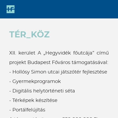
Gyorsbillentyűk
listája
Keresés:
"S"
TÉR_KÖZ
Bejelentkezés:
"L"
XII. kerület A „Hegyvidék főutcája” című
projekt Budapest Főváros támogatásával:
- Hollósy Simon utcai játszótér fejlesztése
- Gyermekprogramok
- Digitális helytörténeti séta
- Térképek készítése
- Portálfelújítás