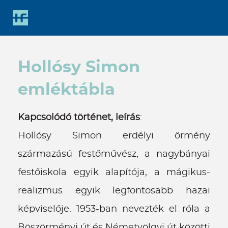
Gyorsbillentyűk
listája
Keresés:
"S"
Hollósy Simon
Bejelentkezés:
"L"
emléktábla
Kapcsolódó történet, leírás
:
Hollósy Simon erdélyi örmény
származású festőművész, a nagybányai
festőiskola egyik alapítója, a mágikus-
realizmus egyik legfontosabb hazai
képviselője. 1953-ban nevezték el róla a
Böszörményi út és Németvölgyi út közötti