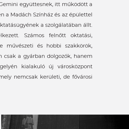
 Gemini együttesnek, itt működött a
én a Madách Színház és az épülettel
tatásügyének a szolgálatában állt.
kezett. Számos felnőtt oktatási,
e művészeti és hobbi szakkörök,
nem csak a gyárban dolgozók, hanem
gelyén kialakuló új városközpont
ely nemcsak kerületi, de fővárosi