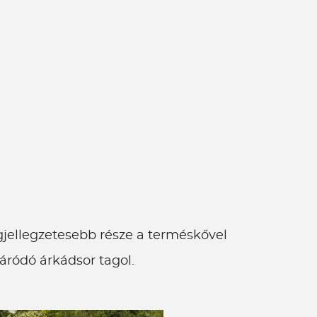
gjellegzetesebb része a terméskővel
áródó árkádsor tagol.