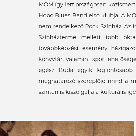
MOM így lett országosan közismert.
Hobo Blues Band első klubja. A MOM
nem rendelkező Rock Színház. Az i
Színházterme mellett több oktat
továbbképzési esemény házigazd
könyvtár, valamint sportlehetőség
egész Buda egyik legfontosabb s
meghatározó szereplője mind a ma
szinten is kiszolgálja a kulturális 