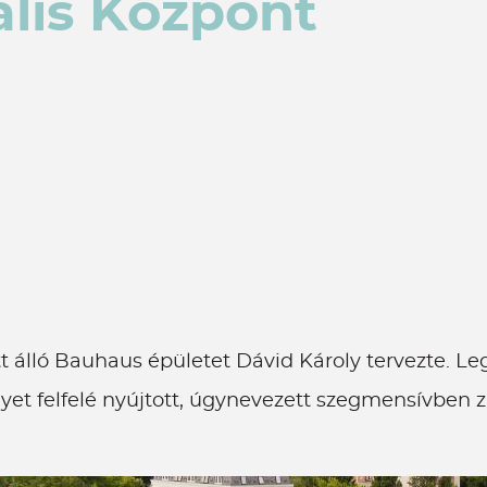
lis Központ
t álló Bauhaus épületet Dávid Károly tervezte. Le
et felfelé nyújtott, úgynevezett szegmensívben z