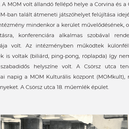
 A MOM volt állandó fellépő helye a Corvina és a
-ban talált átmeneti játszóhelyet felújítása idej
ntézmény mindenkor a kerület művelődésének, ok
ásra, konferenciára alkalmas szobával rendel
ája volt. Az intézményben működtek különfél
ek is voltak (biliárd, ping-pong, röplapda) így 
zabadidős helyszíne volt. A Csörsz utca ten
i napig a MOM Kulturális központ (MOMkult), m
igényeket. A Csörsz utca 18. műemlék épület.