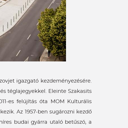
 szovjet igazgató kezdeményezésére.
és téglajegyekkel. Eleinte Szakasits
11-es felújítás óta MOM Kulturális
kezik. Az 1957-ben sugározni kezdő
híres budai gyárra utaló betűszó, a