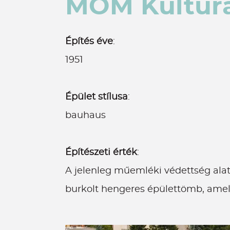
MOM Kulturá
Építés éve
:
1951
Épület stílusa
:
bauhaus
Építészeti érték
:
A jelenleg műemléki védettség alat
burkolt hengeres épülettömb, amely