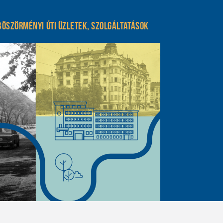
Böszörményi úti üzletek, szolgáltatások